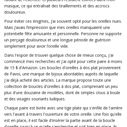
masque, ce qui entraînait des tiraillements et des accrocs
douloureux.
Pour éviter ces énigmes, j’ai souvent opté pour les oreilles nues.
Mais j’avais l’impression que mes oreilles manquaient une
potentielle fête amusante et personnelle. Personne ne supporte
un perçage douloureux et une longue période de guérison
simplement pour avoir l’oreille vide.
Dans l'espoir de trouver quelque chose de mieux conçu, j'ai
commencé mes recherches et j'ai opté pour cette paire à moins
de 15 $ d'Amazon. Les boucles d'oreilles à dos plat proviennent
de Pavoi, une marque de bijoux abordables auprès de laquelle
j'ai déjà acheté des articles. La marque propose toute une
collection de boucles d'oreilles à dos plat, comprenant un peu
plus d'une douzaine de modèles, dont de simples clous à boule
et des visages souriants ludiques.
Chaque paire est livrée avec une tige plate qui s'enfile de l'arrière
vers l'avant à travers l'ouverture de votre oreille. Une fois qu'elle
est en place, il est facile d'insérer la partie avant de la boucle
d'oreille jusqu'à ce qu'elle s'enclenche et soit bien en place. Ils