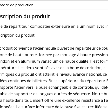
pacité de production
scription du produit
e de répartiteur compostée extérieure en aluminium avec in
cription du produit
produit convient à l'acier moulé ouvert de répartiteur de cou
cone de haute pureté, formée par moulage à haute pression e
indon et en aluminium vanadium de haute qualité. Il est for
pérature. Les deux sont liés avec de la boue de corindon, et l
rmiques du produit ont atteint le niveau avancé national, c
lées continues de billettes. Buse supérieure du répartiteur El
nsporte l'acier vers la buse échangeable de contrôle, qui déte
able de supporter de longues durées de séquence. Notre b
ra haute densité. L'insert offre une excellente résistance à 
longées. La surface inférieure de la buse fixe est rectifiée 