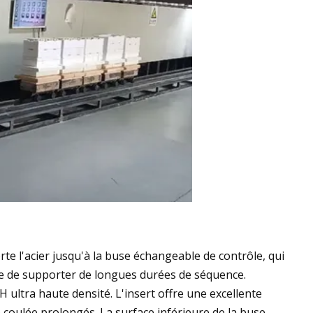
orte l'acier jusqu'à la buse échangeable de contrôle, qui
ble de supporter de longues durées de séquence.
ltra haute densité. L'insert offre une excellente
 coulée prolongés. La surface inférieure de la buse