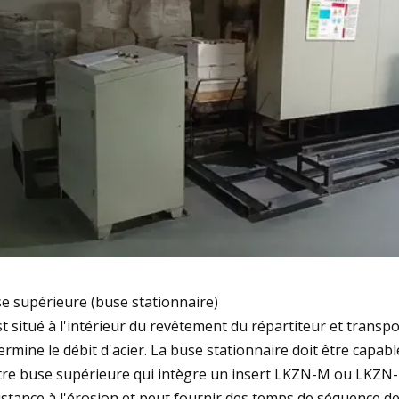
e supérieure (buse stationnaire)
est situé à l'intérieur du revêtement du répartiteur et transp
ermine le débit d'acier. La buse stationnaire doit être capa
re buse supérieure qui intègre un insert LKZN-M ou LKZN-H u
istance à l'érosion et peut fournir des temps de séquence de