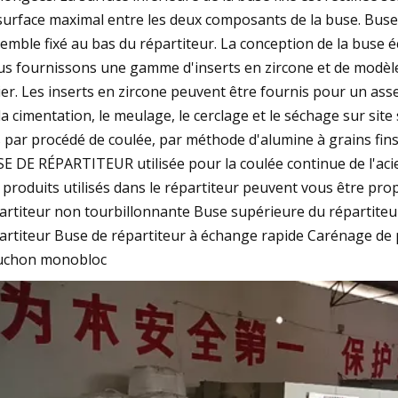
surface maximal entre les deux composants de la buse. Buse in
emble fixé au bas du répartiteur. La conception de la buse é
s fournissons une gamme d'inserts en zircone et de modèl
cier. Les inserts en zircone peuvent être fournis pour un as
la cimentation, le meulage, le cerclage et le séchage sur site s
s par procédé de coulée, par méthode d'alumine à grains fin
E DE RÉPARTITEUR utilisée pour la coulée continue de l'acie
 produits utilisés dans le répartiteur peuvent vous être pr
artiteur non tourbillonnante Buse supérieure du répartiteur
artiteur Buse de répartiteur à échange rapide Carénage de
uchon monobloc