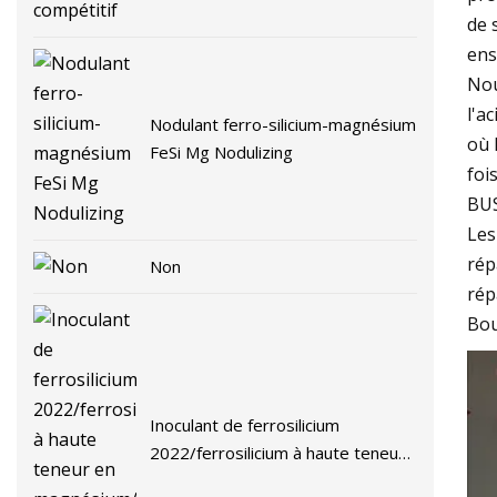
de 
ens
Nou
l'a
Nodulant ferro-silicium-magnésium
où 
FeSi Mg Nodulizing
foi
BUS
Les
rép
Non
rép
Bo
Inoculant de ferrosilicium
2022/ferrosilicium à haute teneur
en magnésium/ferrosilicium