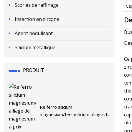
Scories de raffinage
Ca
De
Insertion en zircone
Bus
Agent nodulisant
Des
Silicium métallique
Ce 
zir
PRODUIT
cor
tem
the
cou
tra
Re ferro silicium
cap
magnésium/ferrosilicium alliage de
magnésium à prix compétitif
ult
pro