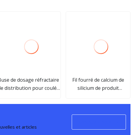
Buse de dosage réfractaire
Fil fourré de calcium de
de distribution pour coulée
silicium de produit
continue
populaire d'acier inoxydable
pour la métallurgie
sidérurgique comme additif
d'alliage
Contactez-nous
velles et articles