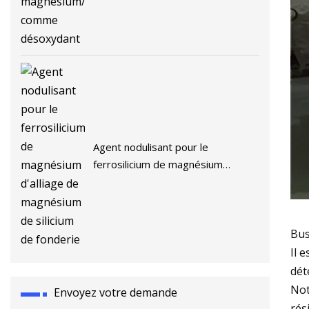
comme désoxydant
Agent nodulisant pour le
ferrosilicium de magnésium
d'alliage de magnésium de silicium
de fonderie
Bus
Il 
dét
Not
Envoyez votre demande
rés