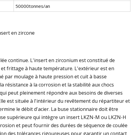
50000tonnes/an
sert en zircone
lée continue. L'insert en zirconium est constitué de
t frittage à haute température. L'extérieur est en
mé par moulage à haute pression et cuit à basse
a résistance à la corrosion et la stabilité aux chocs
e qui peut pleinement répondre aux besoins de diverses
le est située à l'intérieur du revêtement du répartiteur et
rmine le débit d'acier. La buse stationnaire doit être
use supérieure qui intègre un insert LKZN-M ou LKZN-H
l'érosion et peut fournir des durées de séquence de coulée
selon des tolérances rigoureuses pour garantir un contact