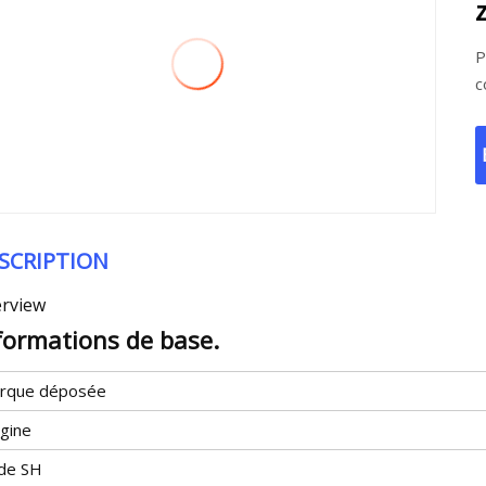
P
c
SCRIPTION
rview
formations de base.
rque déposée
igine
de SH