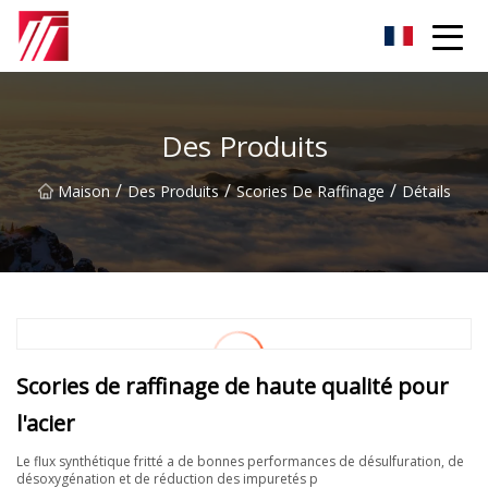
Groupe d'agents de carburation de Fuzhou
Des Produits
/
/
/
Maison
Des Produits
Scories De Raffinage
Détails
Scories de raffinage de haute qualité pour
l'acier
Le flux synthétique fritté a de bonnes performances de désulfuration, de
désoxygénation et de réduction des impuretés p