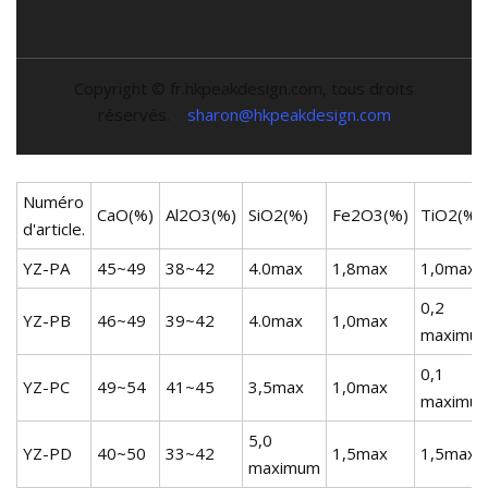
Copyright © fr.hkpeakdesign.com, tous droits
réservés.
sharon@hkpeakdesign.com
Numéro
CaO(%)
Al2O3(%)
SiO2(%)
Fe2O3(%)
TiO2(%)
d'article.
YZ-PA
45~49
38~42
4.0max
1,8max
1,0max
0,2
YZ-PB
46~49
39~42
4.0max
1,0max
maximu
0,1
YZ-PC
49~54
41~45
3,5max
1,0max
maximu
5,0
YZ-PD
40~50
33~42
1,5max
1,5max
maximum