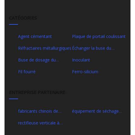
CATÉGORIES
Agent cémentant
Plaque de portail coulissant
Réfractaires métallurgiques
Échanger la buse du
répartiteur
Buse de dosage du
Inoculant
répartiteur
Fil fourré
Ferro-silicium
ENTREPRISE PARTENAIRE
fabricants chinois de
équipement de séchage
sangles écologiques
fabriqué en Chine
rectifieuse verticale à
vendre