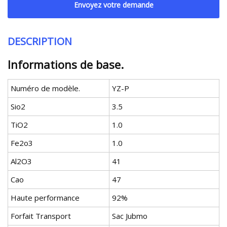
Envoyez votre demande
DESCRIPTION
Informations de base.
Numéro de modèle.
YZ-P
Sio2
3.5
TiO2
1.0
Fe2o3
1.0
Al2O3
41
Cao
47
Haute performance
92%
Forfait Transport
Sac Jubmo